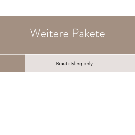
Weitere Pakete
Braut styling only