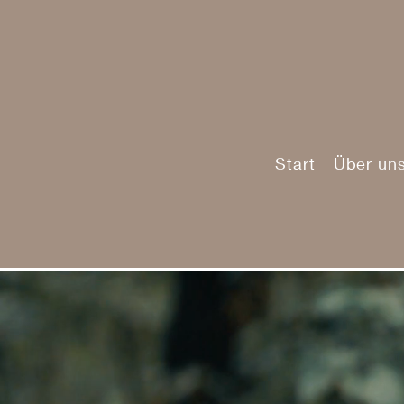
Start
Über un