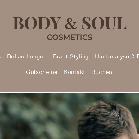
s
Behandlungen
Braut Styling
Hautanalyse & 
Gutscheine
Kontakt
Buchen