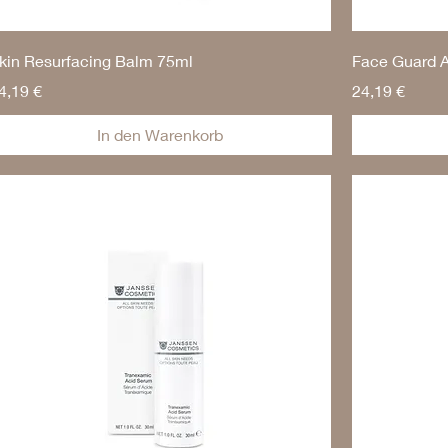
kin Resurfacing Balm 75ml
Face Guard 
reis
Preis
4,19 €
24,19 €
In den Warenkorb