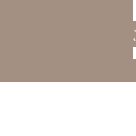
T
P
4