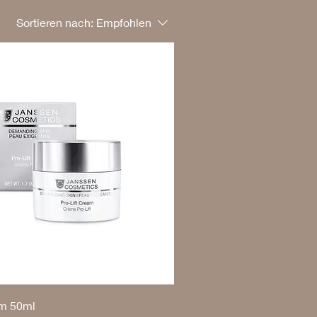
gendlich und frisch
Sortieren nach:
Empfohlen
am 50ml