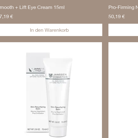
mooth + Lift Eye Cream 15ml
Pro-Firming 
reis
Preis
7,19 €
50,19 €
In den Warenkorb