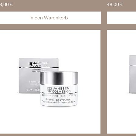
reis
Preis
3,00 €
48,00 €
In den Warenkorb