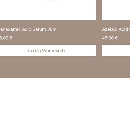
ranexamic Acid Serum 30ml
Azelaic Acid
reis
Preis
5,00 €
45,00 €
In den Warenkorb
Kontakt und Informationen