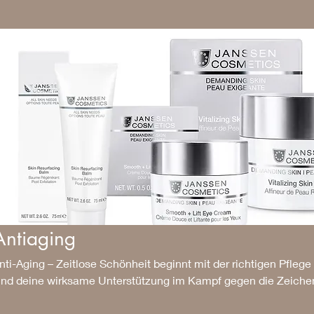
Antiaging
nti-Aging – Zeitlose Schönheit beginnt mit der richtigen Pfleg
ind deine wirksame Unterstützung im Kampf gegen die Zeichen
irkstoffe wie Hyaluron, Retinol oder Peptide fördern die Regene
inien und verleihen ihr neue Spannkraft. Ob straffendes Serum