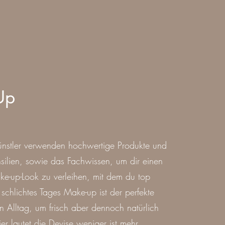
Up
nstler verwenden hochwertige Produkte und
silien, sowie das Fachwissen, um dir einen
e-up-Look zu verleihen, mit dem du top
in schlichtes Tages Make-up ist der perfekte
en Alltag, um frisch aber dennoch natürlich
er lautet die Devise weniger ist mehr.