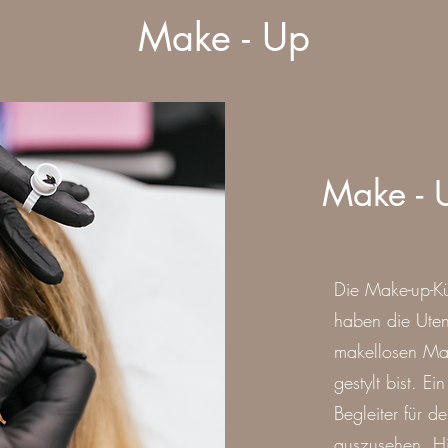
Make - Up
Make - 
Die Make-up-Kü
haben die Uten
makellosen Mak
gestylt bist. E
Begleiter für d
auszusehen. Hi