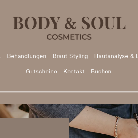
s
Behandlungen
Braut Styling
Hautanalyse & 
Gutscheine
Kontakt
Buchen