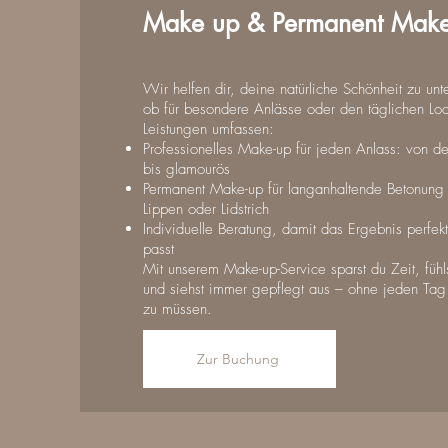
Make up & Permanent Mak
Wir helfen dir, deine natürliche Schönheit zu unt
ob für besondere Anlässe oder den täglichen Lo
Leistungen umfassen:
Professionelles Make-up für jeden Anlass: von de
bis glamourös
Permanent Make-up für langanhaltende Betonun
Lippen oder Lidstrich
Individuelle Beratung, damit das Ergebnis perfe
passt
Mit unserem Make-up-Service sparst du Zeit, fühl
und siehst immer gepflegt aus – ohne jeden Tag
zu müssen.
Zur Buchung