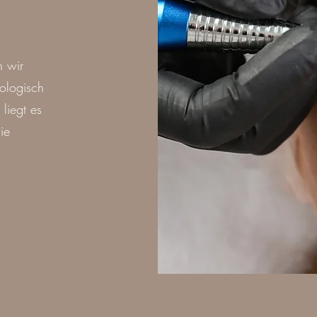
 wir
ologisch
 liegt es
ie