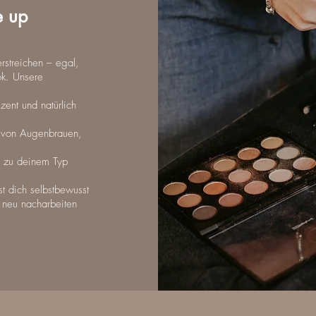
e up
erstreichen – egal,
ok. Unsere
zent und natürlich
g von Augenbrauen,
kt zu deinem Typ
st dich selbstbewusst
 neu nacharbeiten