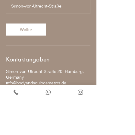
M
Simon-von-Utrecht-Straße
i
n
.
Weiter
Kontaktangaben
Simon-von-Utrecht-Straße 20, Hamburg,
Germany
info@bodyandsoulcosmetics.de
Kontakt und Informationen
Datenschutz